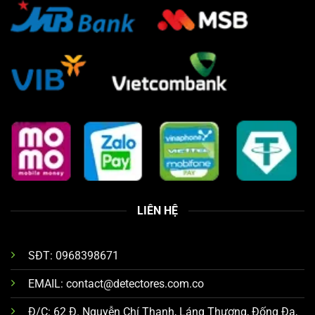
LIÊN HỆ
SĐT:
0968398671
EMAIL:
contact@detectores.com.co
Đ/C:
62 Đ. Nguyễn Chí Thanh, Láng Thượng, Đống Đa,