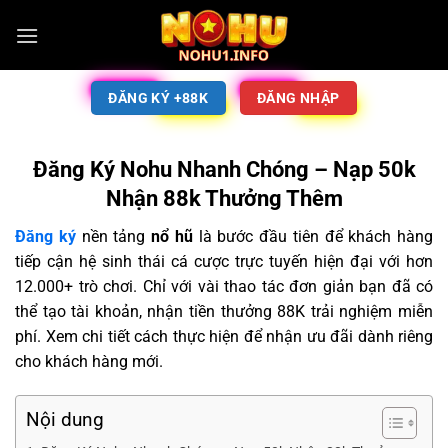
ĐĂNG KÝ +88K
ĐĂNG NHẬP
Đăng Ký Nohu Nhanh Chóng – Nạp 50k
Nhận 88k Thưởng Thêm
Đăng ký
nền tảng
nổ hũ
là bước đầu tiên để khách hàng
tiếp cận hệ sinh thái cá cược trực tuyến hiện đại với hơn
12.000+ trò chơi. Chỉ với vài thao tác đơn giản bạn đã có
thể tạo tài khoản, nhận tiền thưởng 88K trải nghiệm miễn
phí. Xem chi tiết cách thực hiện để nhận ưu đãi dành riêng
cho khách hàng mới.
Nội dung