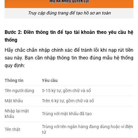
Truy cập đúng trang để tạo hồ sơ an toàn
Bước 2: Điền thông tin để tạo tài khoản theo yêu cầu hệ
thống
Hãy chắc chắn nhập chính xác để tránh lỗi khi nạp rút tiền
sau này. Bạn cần nhập thông tin theo đúng mẫu hệ thống
quy định:
Thông tin
Yêu cầu
Tên người dùng
5-15 ký tự, gồm chữ và số
Mật khẩu
Trên 6 ký tự, gồm chữ và số
Nhập lại mật
Trùng với mật khẩu đã tạo
khẩu
Trùng với tên ngân hàng đang dùng hoặc ví điện
Tên thật
tử