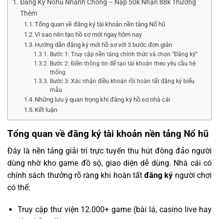
Đăng Ký Nohu Nhanh Chóng – Nạp 50k Nhận 88k Thưởng
Thêm
Tổng quan về đăng ký tài khoản nền tảng Nổ hũ
Vì sao nên tạo hồ sơ mới ngay hôm nay
Hướng dẫn đăng ký mới hồ sơ với 3 bước đơn giản
Bước 1: Truy cập nền tảng chính thức và chọn “Đăng ký”
Bước 2: Điền thông tin để tạo tài khoản theo yêu cầu hệ
thống
Bước 3: Xác nhận điều khoản rồi hoàn tất đăng ký biểu
mẫu
Những lưu ý quan trọng khi đăng ký hồ sơ nhà cái
Kết luận
Tổng quan về đăng ký tài khoản nền tảng Nổ hũ
Đây là nền tảng giải trí trực tuyến thu hút đông đảo người
dùng nhờ kho game đồ sộ, giao diện dễ dùng. Nhà cái có
chính sách thưởng rõ ràng khi hoàn tất
đăng ký
người chơi
có thể:
Truy cập thư viện 12.000+ game (bài lá, casino live hay