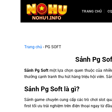
TRANG CHỦ
CQ
Trang chủ
-
PG SOFT
Sảnh Pg Sof
Sảnh Pg Soft
một lựa chọn quen thuộc của nhiều 
thưởng cạnh tranh thu hút hàng triệu hội viên. 
Sảnh Pg Soft là gì?
Sảnh game chuyên cung cấp các trò chơi slot qua
first tối ưu trải nghiệm trên điện thoại ngay từ đầ