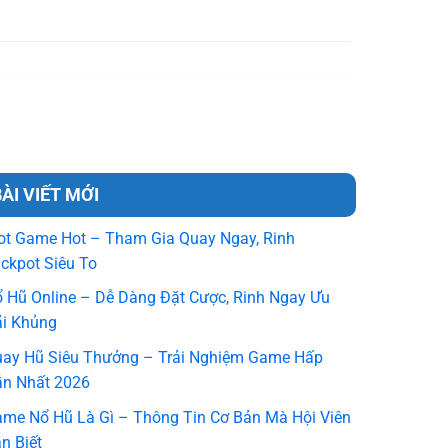
BÀI VIẾT MỚI
ot Game Hot – Tham Gia Quay Ngay, Rinh
ckpot Siêu To
 Hũ Online – Dễ Dàng Đặt Cược, Rinh Ngay Ưu
i Khủng
ay Hũ Siêu Thưởng – Trải Nghiệm Game Hấp
n Nhất 2026
me Nổ Hũ Là Gì – Thông Tin Cơ Bản Mà Hội Viên
n Biết