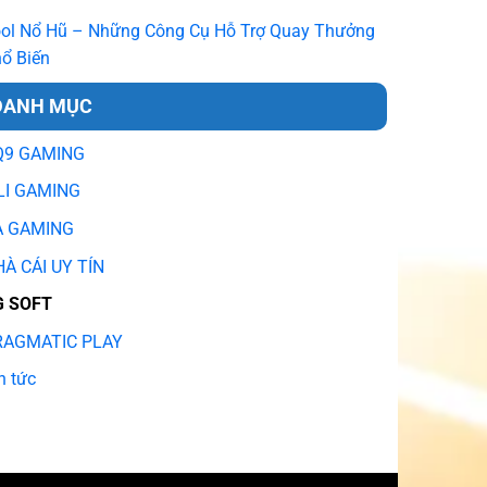
ol Nổ Hũ – Những Công Cụ Hỗ Trợ Quay Thưởng
ổ Biến
DANH MỤC
Q9 GAMING
LI GAMING
A GAMING
À CÁI UY TÍN
ổi bật dưới đây chính là lý do khiến lựa chọn này
G SOFT
RAGMATIC PLAY
n tức
n hình điện thoại với màu sắc hài hòa, bố cục rõ