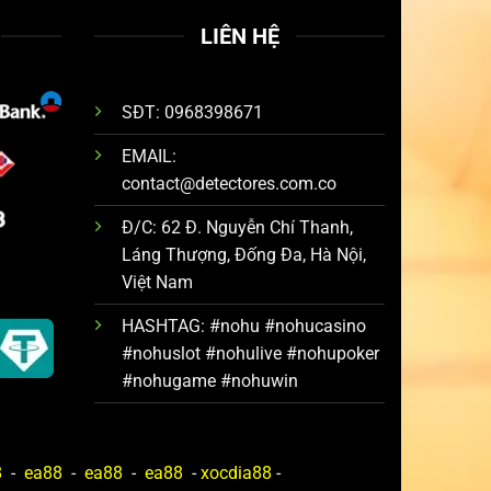
LIÊN HỆ
đặt cược đều rõ ràng đảm bảo trực quan. Tuy nhiên
SĐT:
0968398671
EMAIL:
 diễn ra ổn định, hạn chế tối đa tình trạng giật lag
contact@detectores.com.co
Đ/C:
62 Đ. Nguyễn Chí Thanh,
Láng Thượng, Đống Đa, Hà Nội,
Việt Nam
Mỗi thể loại đều có phong cách riêng phù hợp với
HASHTAG: #nohu #nohucasino
#nohuslot #nohulive #nohupoker
#nohugame #nohuwin
ỉ cần chọn mức cược, quay để chờ kết quả mà không
ế trả thưởng.
8
-
ea88
-
ea88
-
ea88
-
xocdia88
-