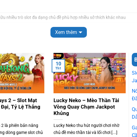
ữu nhiều trò slot đa dạng chủ đề phù hợp nhiều sở thích khác nhau
đồ họa sắc nét, màu sắc hài hòa, hiệu ứng mượt khi chơi
Xem thêm
 giản, dễ hiểu người mới chỉ mất ít phút làm quen
nhẹ nhàng với khả năng trúng thưởng ổn định, không tạo áp lực cược cao
10
Th1
Sl
Ja
Nổ
Đã
ys 2 – Slot Mạt
Lucky Neko – Mèo Thần Tài
 Đại, Tỷ Lệ Thắng
Vòng Quay Chạm Jackpot
Qu
Khủng
Dẫ
2 là phiên bản nâng
Lucky Neko thu hút người chơi nhờ
Ga
ong dòng game slot chủ
chủ đề mèo thần tài và lối chơi [...]
Cầ