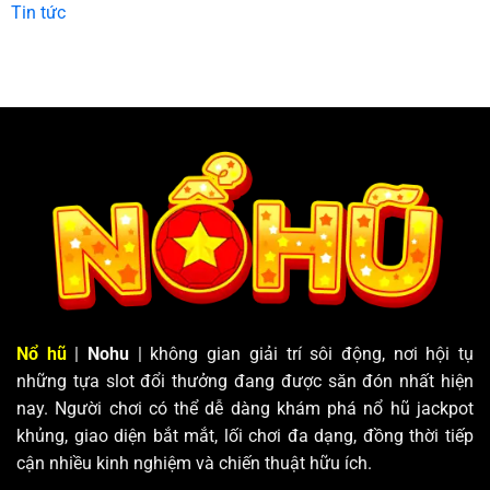
Tin tức
Nổ hũ
|
Nohu
| không gian giải trí sôi động, nơi hội tụ
những tựa slot đổi thưởng đang được săn đón nhất hiện
nay. Người chơi có thể dễ dàng khám phá nổ hũ jackpot
khủng, giao diện bắt mắt, lối chơi đa dạng, đồng thời tiếp
cận nhiều kinh nghiệm và chiến thuật hữu ích.