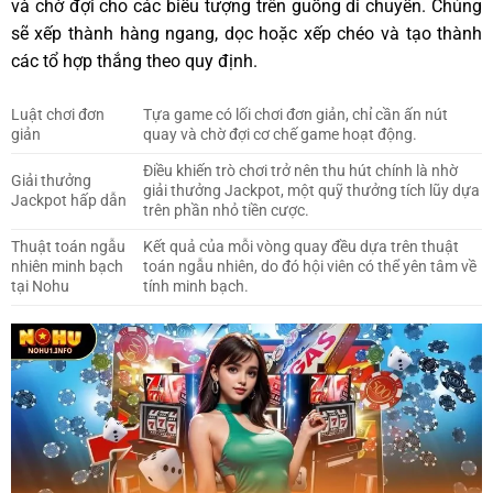
và chờ đợi cho các biểu tượng trên guồng di chuyển. Chúng
sẽ xếp thành hàng ngang, dọc hoặc xếp chéo và tạo thành
các tổ hợp thắng theo quy định.
Luật chơi đơn
Tựa game có lối chơi đơn giản, chỉ cần ấn nút
giản
quay và chờ đợi cơ chế game hoạt động.
Điều khiến trò chơi trở nên thu hút chính là nhờ
Giải thưởng
giải thưởng Jackpot, một quỹ thưởng tích lũy dựa
Jackpot hấp dẫn
trên phần nhỏ tiền cược.
Thuật toán ngẫu
Kết quả của mỗi vòng quay đều dựa trên thuật
nhiên minh bạch
toán ngẫu nhiên, do đó hội viên có thể yên tâm về
tại Nohu
tính minh bạch.