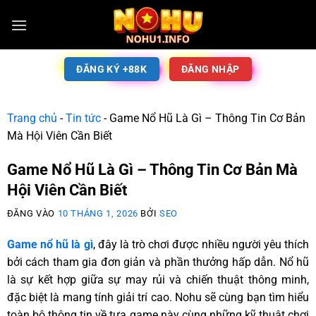
ĐĂNG KÝ +88K
ĐĂNG NHẬP
Trang chủ
-
Tin tức
-
Game Nổ Hũ Là Gì – Thông Tin Cơ Bản
Mà Hội Viên Cần Biết
Game Nổ Hũ Là Gì – Thông Tin Cơ Bản Mà
Hội Viên Cần Biết
ĐĂNG VÀO
10 THÁNG 1, 2026
BỞI
SEO
Game nổ hũ là gì
, đây là trò chơi được nhiều người yêu thích
bởi cách tham gia đơn giản và phần thưởng hấp dẫn. Nổ hũ
là sự kết hợp giữa sự may rủi và chiến thuật thông minh,
đặc biệt là mang tính giải trí cao. Nohu sẽ cùng bạn tìm hiểu
toàn bộ thông tin về tựa game này cùng những kỹ thuật chơi