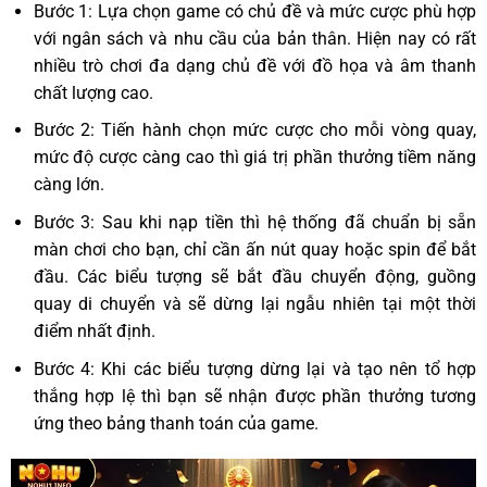
Bước 1: Lựa chọn game có chủ đề và mức cược phù hợp
với ngân sách và nhu cầu của bản thân. Hiện nay có rất
nhiều trò chơi đa dạng chủ đề với đồ họa và âm thanh
chất lượng cao.
Bước 2: Tiến hành chọn mức cược cho mỗi vòng quay,
mức độ cược càng cao thì giá trị phần thưởng tiềm năng
càng lớn.
Bước 3: Sau khi nạp tiền thì hệ thống đã chuẩn bị sẵn
màn chơi cho bạn, chỉ cần ấn nút quay hoặc spin để bắt
đầu. Các biểu tượng sẽ bắt đầu chuyển động, guồng
quay di chuyển và sẽ dừng lại ngẫu nhiên tại một thời
điểm nhất định.
Bước 4: Khi các biểu tượng dừng lại và tạo nên tổ hợp
thắng hợp lệ thì bạn sẽ nhận được phần thưởng tương
ứng theo bảng thanh toán của game.