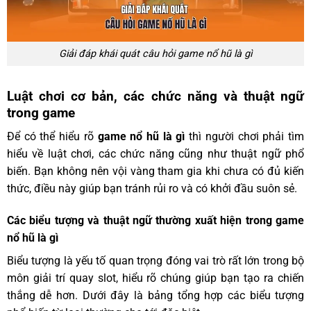
Giải đáp khái quát câu hỏi game nổ hũ là gì
Luật chơi cơ bản, các chức năng và thuật ngữ
trong game
Để có thể hiểu rõ
game nổ hũ là gì
thì người chơi phải tìm
hiểu về luật chơi, các chức năng cũng như thuật ngữ phổ
biến. Bạn không nên vội vàng tham gia khi chưa có đủ kiến
thức, điều này giúp bạn tránh rủi ro và có khởi đầu suôn sẻ.
Các biểu tượng và thuật ngữ thường xuất hiện trong game
nổ hũ là gì
Biểu tượng là yếu tố quan trọng đóng vai trò rất lớn trong bộ
môn giải trí quay slot, hiểu rõ chúng giúp bạn tạo ra chiến
thắng dễ hơn. Dưới đây là bảng tổng hợp các biểu tượng