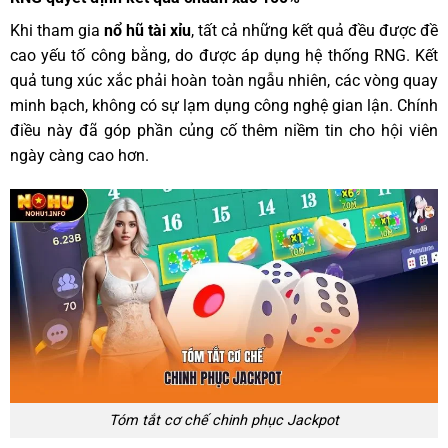
Khi tham gia
nổ hũ tài xỉu
, tất cả những kết quả đều được đề
cao yếu tố công bằng, do được áp dụng hệ thống RNG. Kết
quả tung xúc xắc phải hoàn toàn ngẫu nhiên, các vòng quay
minh bạch, không có sự lạm dụng công nghệ gian lận. Chính
điều này đã góp phần củng cố thêm niềm tin cho hội viên
ngày càng cao hơn.
Tóm tắt cơ chế chinh phục Jackpot