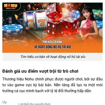
Tìm hiểu cơ bản về hoạt động nổ hũ tài xỉu
Đánh giá ưu điểm vượt trội từ trò chơi
Thương hiệu Nohu chinh phục được người chơi, bởi sự đầu
tư vào game cực kỳ bài bản. Nền tảng đã tạo ra một môi
trường cá cục minh bạch với tỷ lệ đổi thưởng hấp dẫn.
Ưu
Lợi thế cho người chơi