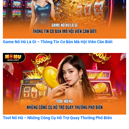
Game Nổ Hũ Là Gì – Thông Tin Cơ Bản Mà Hội Viên Cần Biết
Tool Nổ Hũ – Những Công Cụ Hỗ Trợ Quay Thưởng Phổ Biến