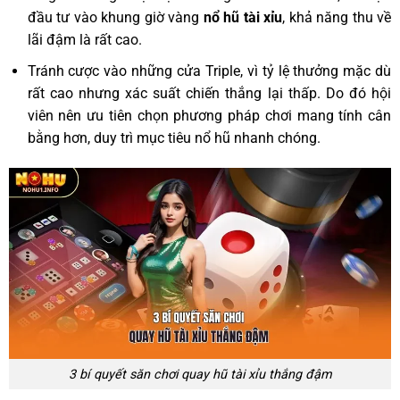
đầu tư vào khung giờ vàng
nổ hũ tài xỉu
, khả năng thu về
lãi đậm là rất cao.
Tránh cược vào những cửa Triple, vì tỷ lệ thưởng mặc dù
rất cao nhưng xác suất chiến thắng lại thấp. Do đó hội
viên nên ưu tiên chọn phương pháp chơi mang tính cân
bằng hơn, duy trì mục tiêu nổ hũ nhanh chóng.
3 bí quyết săn chơi quay hũ tài xỉu thắng đậm