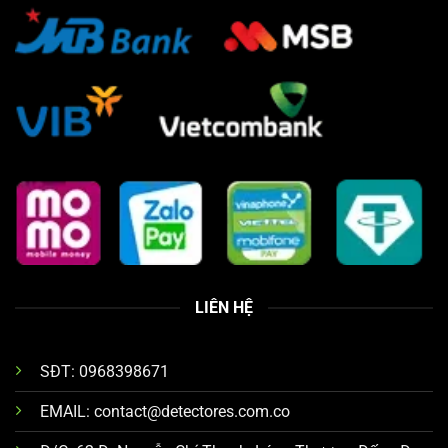
LIÊN HỆ
SĐT:
0968398671
EMAIL:
contact@detectores.com.co