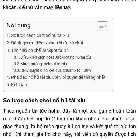
khoản, để thử vận may liền tay.
Nội dung
Sơ lược cách chơi nổ hũ tài xỉu
Đánh giá ưu điểm vượt trội từ trò chơi
Tìm hiểu cơ chế Jackpot tài xỉu
Điều kiện kích hoạt Jackpot nổ hũ tài xỉu
Mức thưởng jackpot tài xỉu
RNG quyết định kết quả chuẩn xác 100%
Phá đảo nổ hũ tài xỉu với 3 bí quyết dễ thắng nhất
Kết luận
Sơ lược cách chơi nổ hũ tài xỉu
Theo nguồn
tin tức nohu
, đây là một tựa game hoàn toàn
mới được hết hợp từ 2 bộ môn khác nhau. Đó chính là sự
giao thoa giữa bộ môn quay hũ online và kết quả tài xỉu lớn
nhỏ. Khi tham gia trò chơi này, hội viên có quyền được tích