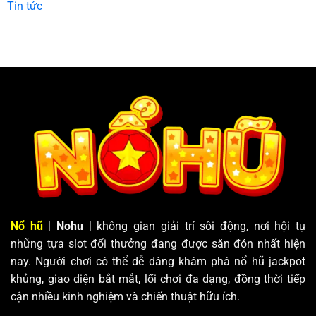
Tin tức
Nổ hũ
|
Nohu
| không gian giải trí sôi động, nơi hội tụ
những tựa slot đổi thưởng đang được săn đón nhất hiện
nay. Người chơi có thể dễ dàng khám phá nổ hũ jackpot
khủng, giao diện bắt mắt, lối chơi đa dạng, đồng thời tiếp
cận nhiều kinh nghiệm và chiến thuật hữu ích.