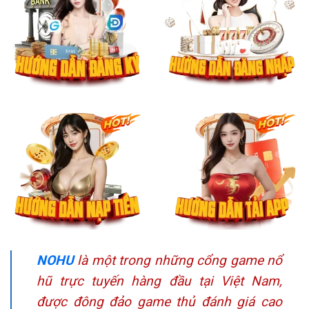
NOHU
là một trong những cổng game nổ
hũ trực tuyến hàng đầu tại Việt Nam,
được đông đảo game thủ đánh giá cao