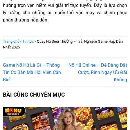
hưởng trọn vẹn niềm vui giải trí trực tuyến. Đây là lựa chọn
lý tưởng cho những ai muốn thử vận may và chinh phục
phần thưởng hấp dẫn.
Trang chủ
-
Tin tức
-
Quay Hũ Siêu Thưởng – Trải Nghiệm Game Hấp Dẫn
Nhất 2026
Game Nổ Hũ Là Gì – Thông
Nổ Hũ Online – Dễ Dàng Đặt
Tin Cơ Bản Mà Hội Viên Cần
Cược, Rinh Ngay Ưu Đãi
Biết
Khủng
BÀI CÙNG CHUYÊN MỤC