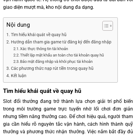
giao diện mượt mà, kho nội dung đa dạng.
Nội dung
Tìm hiểu khái quát về quay hũ
Hướng dẫn tham gia game từ đăng ký đến đăng nhập
Xác thực thông tin tài khoản
Thiết lập mật khẩu an toàn cho tài khoản quay hũ
Bảo mật đăng nhập và khôi phục tài khoản
Các phương thức nạp rút tiền trong quay hũ
Kết luận
Tìm hiểu khái quát về quay hũ
Slot đổi thưởng đang trở thành lựa chọn giải trí phổ biến
trong môi trường game trực tuyến nhờ lối chơi đơn giản
nhưng tiềm năng thưởng cao. Để chơi hiệu quả, người tham
gia cần hiểu rõ nguyên tắc vận hành, cách hình thành quỹ
thưởng và phương thức nhận thưởng. Việc nắm bắt đầy đủ