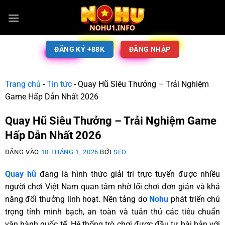
ĐĂNG KÝ +88K
ĐĂNG NHẬP
Trang chủ
-
Tin tức
-
Quay Hũ Siêu Thưởng – Trải Nghiệm
Game Hấp Dẫn Nhất 2026
Quay Hũ Siêu Thưởng – Trải Nghiệm Game
Hấp Dẫn Nhất 2026
ĐĂNG VÀO
10 THÁNG 1, 2026
BỞI
SEO
Quay hũ
đang là hình thức giải trí trực tuyến được nhiều
người chơi Việt Nam quan tâm nhờ lối chơi đơn giản và khả
năng đổi thưởng linh hoạt. Nền tảng do
Nohu
phát triển chú
trọng tính minh bạch, an toàn và tuân thủ các tiêu chuẩn
vận hành quốc tế. Hệ thống trò chơi được đầu tư bài bản với