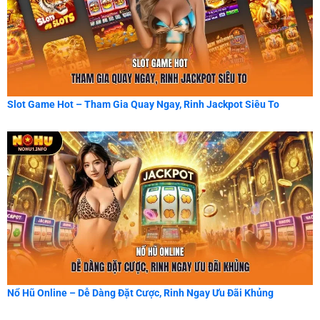
Slot Game Hot – Tham Gia Quay Ngay, Rinh Jackpot Siêu To
Nổ Hũ Online – Dễ Dàng Đặt Cược, Rinh Ngay Ưu Đãi Khủng