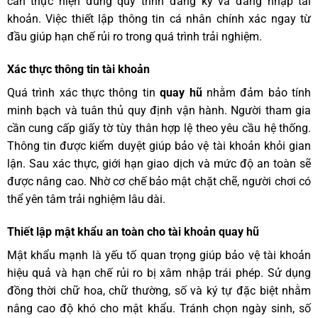
cần thực hiện đúng quy trình đăng ký và đăng nhập tài
khoản. Việc thiết lập thông tin cá nhân chính xác ngay từ
đầu giúp hạn chế rủi ro trong quá trình trải nghiệm.
Xác thực thông tin tài khoản
Quá trình xác thực thông tin
quay hũ
nhằm đảm bảo tính
minh bạch và tuân thủ quy định vận hành. Người tham gia
cần cung cấp giấy tờ tùy thân hợp lệ theo yêu cầu hệ thống.
Thông tin được kiểm duyệt giúp bảo vệ tài khoản khỏi gian
lận. Sau xác thực, giới hạn giao dịch và mức độ an toàn sẽ
được nâng cao. Nhờ cơ chế bảo mật chặt chẽ, người chơi có
thể yên tâm trải nghiệm lâu dài.
Thiết lập mật khẩu an toàn cho tài khoản quay hũ
Mật khẩu mạnh là yếu tố quan trọng giúp bảo vệ tài khoản
hiệu quả và hạn chế rủi ro bị xâm nhập trái phép. Sử dụng
đồng thời chữ hoa, chữ thường, số và ký tự đặc biệt nhằm
nâng cao độ khó cho mật khẩu. Tránh chọn ngày sinh, số