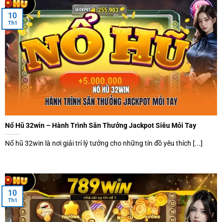
Bảo mật đa tầng tiên tiến
10
Th1
Nền tảng sử dụng công nghệ mã hóa SSL 256-bit để bảo
vệ tuyệt đối dữ liệu của người chơi. Mọi giao dịch tài chính
tại nền tảng đều yêu cầu xác thực nhiều lớp, ngăn chặn
hoàn toàn nguy cơ rò rỉ thông tin bởi sự an toàn của hội
viên luôn là ưu tiên số 1 trong mọi hoạt động của thương
hiệu.
Kho game nổ hũ đa dạng tại nhà cái nổ hũ uy tín
Nhà cái hợp tác cùng các sảnh game lớn trên thế giới như
Nổ Hũ 32win – Hành Trình Săn Thưởng Jackpot Siêu Mỏi Tay
Pragmatic Play, CQ9,… để mang đến cho người chơi hàng
Nổ hũ 32win là nơi giải trí lý tưởng cho những tín đồ yêu thích [...]
ngàn siêu phẩm slot đỉnh cao. Tỷ lệ hoàn trả RTP trung
bình tại đây luôn đạt mức trên 97%, cao hơn hẳn so với các
đối thủ cùng phân khúc. Đây cũng là lý do hội viên luôn có
cơ hội chiến thắng và thu hồi vốn.
10
Th1
Cập nhật tin tức về các siêu phẩm từ nhà cái nổ