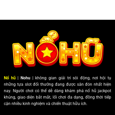
Chất lượng CSKH: Đội ngũ hỗ trợ phải luôn túc trực 24/7 và
am hiểu sâu sắc về các sản phẩm slot.
Khuyến mãi minh bạch: Các chương trình ưu đãi phải có
điều kiện cụ thể, đặc biệt và vòng cược rõ ràng, không mập
mờ đánh lừa người chơi.
Cộng đồng thành viên: Một nhà cái uy tín sẽ luôn có lượng
thành viên đông đảo và phản hồi tích cực trên các diễn
đàn nên đây là yếu tố quan trọng khi chọn nơi cá cược.
Phân tích lợi thế cạnh tranh của nhà cái nổ hũ
uy tín
Nổ hũ
|
Nohu
| không gian giải trí sôi động, nơi hội tụ
Dưới đây là bảng so sánh chi tiết lợi thế cạnh tranh giúp
những tựa slot đổi thưởng đang được săn đón nhất hiện
người dùng có cái nhìn khách quan hơn về dịch vụ tại nhà
nay. Người chơi có thể dễ dàng khám phá nổ hũ jackpot
cái nổ hũ so với mặt bằng chung trên thị trường hiện nay.
khủng, giao diện bắt mắt, lối chơi đa dạng, đồng thời tiếp
cận nhiều kinh nghiệm và chiến thuật hữu ích.
Tiêu chí
Nhà cái nổ hũ uy tín
Nhà cái thông thường