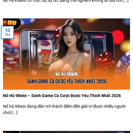
Nổ hũ Kuwin có thực sự uy tín, đáng trải nghiệm không là câu hỏi [...]
Mọi hoạt động tại
nhà cái nổ hũ uy tín
đều được cấp phép
và giám sát bởi các tổ chức cá cược quốc tế danh giá. Điều
này đảm bảo rằng mọi kết quả quay slot đều là ngẫu nhiên
và không có sự can thiệp từ bên thứ ba. Tính pháp lý vững
10
chắc cũng chính là nền tảng quan trọng nhất giúp nhà cái
Th1
giữ vững danh hiệu nhà cái uy tín.
Nổ Hũ 98win – Sảnh Game Cá Cược Được Yêu Thích Nhất 2026
Nổ hũ 98win đang dần trở thành điểm đến giải trí được nhiều người
chơi [...]
Nhà cái nổ hũ uy tín phải có giấy phép minh bạch