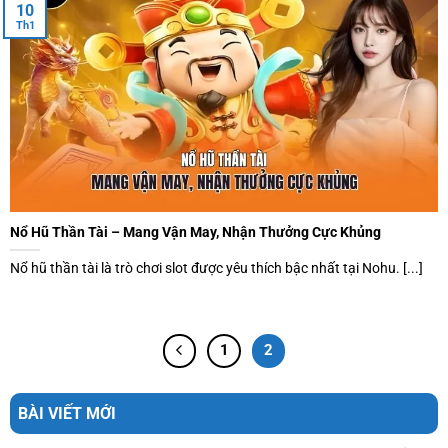
Tin tức Nohu là nơi cập nhật các game slot mới nhất
10
Th1
Tối ưu hóa trải nghiệm slot trên ứng dụng di động
Tin tức slot ghi nhận lượng người dùng chuyển sang sử
dụng app đạt mức kỷ lục trong quý vừa qua. Theo
tin tức
Nohu
, ứng dụng nhà cái độc quyền phiên bản 2026 đã loại
bỏ hoàn toàn tình trạng giật lag, ngay cả trong giờ cao
điểm. Nhờ đó, việc đặt cược trở nên linh hoạt hơn bao giờ
hết, chỉ với một cú chạm trên màn hình điện thoại là được.
Nổ Hũ Thần Tài – Mang Vận May, Nhận Thưởng Cực Khủng
Nổ hũ thần tài là trò chơi slot được yêu thích bậc nhất tại Nohu. [...]
Tin tức Nohu cập nhật thanh toán bằng tiền điện tử
Một trong những tin tức đáng chú ý nhất thời gian gần đây
là nền tảng chính thức hỗ trợ nạp rút qua các ví điện tử phổ
1
2
biến. Điều này không chỉ tăng tính bảo mật mà còn giúp
tốc độ giao dịch diễn ra gần như tức thì. Đây cũng là bước
tiến quan trọng khẳng định vị thế của một trang cá cược uy
BÀI VIẾT MỚI
tín hàng đầu châu Á.