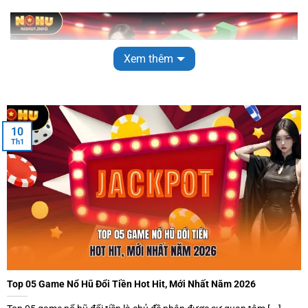
Xem thêm
10
Th1
Tin tức nohu
Tiêu điểm tin tức Nohu: Xu hướng slot công
nghệ 4,0
Thị trường cá cược đang có những bước chuyển mình
mạnh mẽ với sự tích hợp của AI và đồ họa thực tế ảo.
Trong đó, nhà cái luôn đi đầu trong việc cập nhật các công
Top 05 Game Nổ Hũ Đổi Tiền Hot Hit, Mới Nhất Năm 2026
nghệ này nhằm phục vụ hội viên.