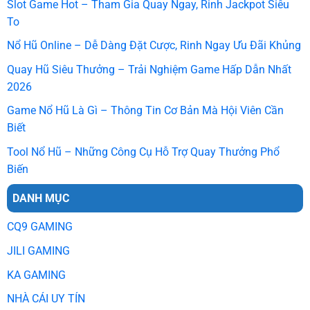
Slot Game Hot – Tham Gia Quay Ngay, Rinh Jackpot Siêu
Cập nhật bảng vàng khuyến mãi slot mới nhất
To
Để giúp người chơi cập nhật
tin tức Nohu
về khuyến mãi
Nổ Hũ Online – Dễ Dàng Đặt Cược, Rinh Ngay Ưu Đãi Khủng
mới nhất, nền tảng đã tổng hợp các sự kiện ưu đãi đang
Quay Hũ Siêu Thưởng – Trải Nghiệm Game Hấp Dẫn Nhất
diễn ra sôi nổi trên hệ thống.
2026
Game Nổ Hũ Là Gì – Thông Tin Cơ Bản Mà Hội Viên Cần
Điều kiện
Tên sự kiện
Đối tượng tham gia
Giá thị trường
rút tiền
Biết
Chào mừng
15 vòng
Tool Nổ Hũ – Những Công Cụ Hỗ Trợ Quay Thưởng Phổ
Thành viên mới
100% giá trị nạp
người mới
cược
Biến
Hoàn trả
Không
Tất cả thành viên
1.8% mỗi ngày
siêu cấp
giới hạn
DANH MỤC
Săn hũ Ka
Chơi tại sảnh độc
Thưởng thêm
5 vòng
CQ9 GAMING
Gaming
quyền Ka Gaming
20%
cược
JILI GAMING
Bảo hiểm
Hoàn vốn lên đến
Tự động
Hội viên VIP
thua cược
10 triệu VNĐ
cộng ví
KA GAMING
NHÀ CÁI UY TÍN