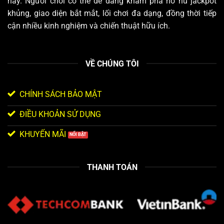
nay. Người chơi có thể dễ dàng khám phá nổ hũ jackpot
tuyệt đối bằng công nghệ RNG tiên tiến. Bên cạnh đó, đội
khủng, giao diện bắt mắt, lối chơi đa dạng, đồng thời tiếp
ngũ hỗ trợ khách hàng cũng luôn túc trực 24/7 để giúp
cận nhiều kinh nghiệm và chiến thuật hữu ích.
người chơi giải quyết mọi khiếu nại của người chơi về
tin
tức Nohu
một cách công tâm nhất.
VỀ CHÚNG TÔI
Tiêu chí đánh
Tỷ lệ hài
Số liệu chi tiết (2025)
giá
lòng
Tốc độ nạp rút
98.5%
Trung bình 2.5 phút/mỗi giao dịch
CHÍNH SÁCH BẢO MẬT
Độ đa dạng
ĐIỀU KHOẢN SỬ DỤNG
96%
2000+ tựa game slot khác nhau
trò chơi
KHUYẾN MÃI
Chưa ghi nhận trường hợp thành viên
Tính bảo mật
100%
bị rò rỉ dữ liệu
Tỷ lệ thắng hũ
94%
Hàng ngàn hũ grand nổ mỗi tháng
THANH TOÁN
lớn
Bí quyết săn tin tức và tận dụng ưu đãi hiệu quả
Theo dõi
tin tức Nohu
thường xuyên là cách tốt nhất để
người chơi nắm bắt các khung giờ vàng có tỷ lệ trúng